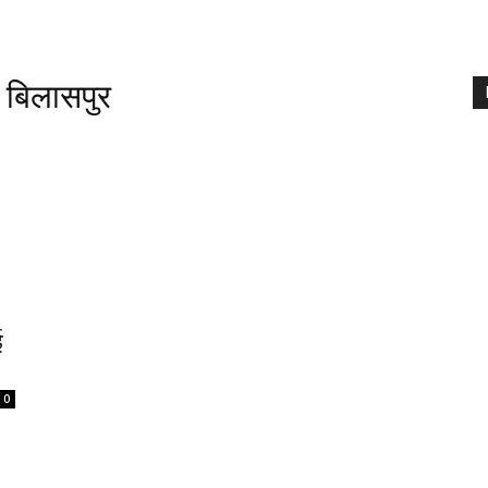
 बिलासपुर
ई
0