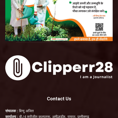
Contact Us
संचालक :
बिन्दु अजित
कार्यालय :
बी./4 श्रीजीत कलपतरू, अमील्हडीह, रायपुर, छत्तीसगढ़