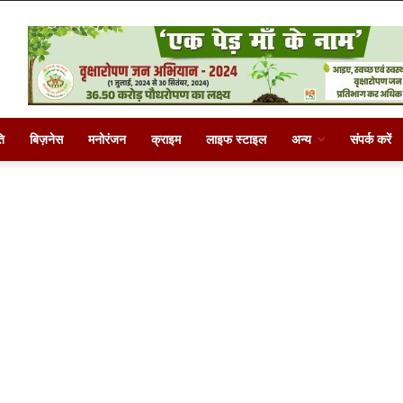
ि
बिज़नेस
मनोरंजन
क्राइम
लाइफ स्टाइल
अन्य
संपर्क करें