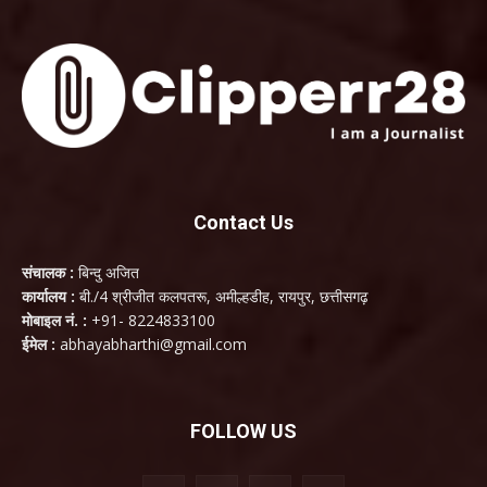
Contact Us
संचालक :
बिन्दु अजित
कार्यालय :
बी./4 श्रीजीत कलपतरू, अमील्हडीह, रायपुर, छत्तीसगढ़
मोबाइल नं. :
+91- 8224833100
ईमेल :
abhayabharthi@gmail.com
FOLLOW US