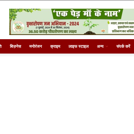
ि
बिज़नेस
मनोरंजन
क्राइम
लाइफ स्टाइल
अन्य
संपर्क करें