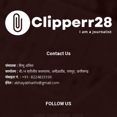
Contact Us
संचालक :
बिन्दु अजित
कार्यालय :
बी./4 श्रीजीत कलपतरू, अमील्हडीह, रायपुर, छत्तीसगढ़
मोबाइल नं. :
+91- 8224833100
ईमेल :
abhayabharthi@gmail.com
FOLLOW US