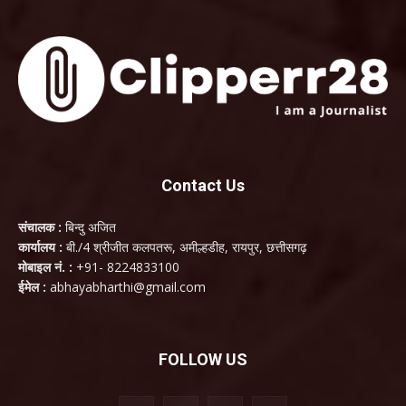
Contact Us
संचालक :
बिन्दु अजित
कार्यालय :
बी./4 श्रीजीत कलपतरू, अमील्हडीह, रायपुर, छत्तीसगढ़
मोबाइल नं. :
+91- 8224833100
ईमेल :
abhayabharthi@gmail.com
FOLLOW US