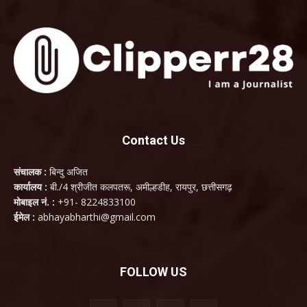
Contact Us
संचालक :
बिन्दु अजित
कार्यालय :
बी./4 श्रीजीत कलपतरू, अमील्हडीह, रायपुर, छत्तीसगढ़
मोबाइल नं. :
+91- 8224833100
ईमेल :
abhayabharthi@gmail.com
FOLLOW US