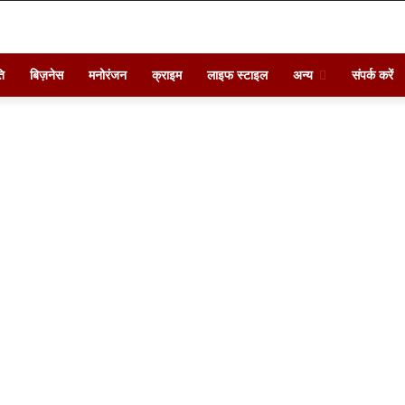
ि
बिज़नेस
मनोरंजन
क्राइम
लाइफ स्टाइल
अन्य
संपर्क करें