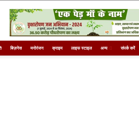
ि
बिज़नेस
मनोरंजन
क्राइम
लाइफ स्टाइल
अन्य
संपर्क करें