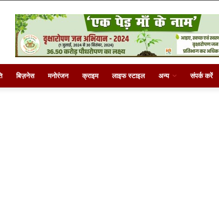
ि
बिज़नेस
मनोरंजन
क्राइम
लाइफ स्टाइल
अन्य
संपर्क करें