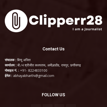
Contact Us
संचालक :
बिन्दु अजित
कार्यालय :
बी./4 श्रीजीत कलपतरू, अमील्हडीह, रायपुर, छत्तीसगढ़
मोबाइल नं. :
+91- 8224833100
ईमेल :
abhayabharthi@gmail.com
FOLLOW US