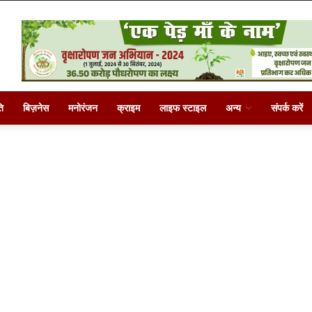
ि
बिज़नेस
मनोरंजन
क्राइम
लाइफ स्टाइल
अन्य
संपर्क करें