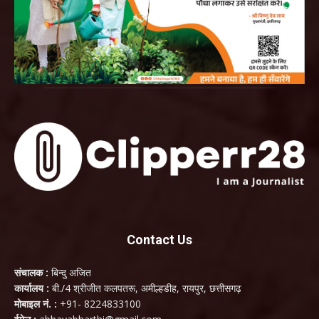
Contact Us
संचालक :
बिन्दु अजित
कार्यालय :
बी./4 श्रीजीत कलपतरू, अमील्हडीह, रायपुर, छत्तीसगढ़
मोबाइल नं. :
+91- 8224833100