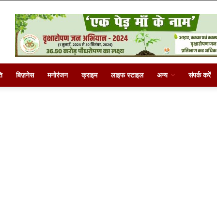
ि
बिज़नेस
मनोरंजन
क्राइम
लाइफ स्टाइल
अन्य
संपर्क करें