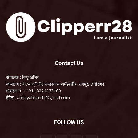
Contact Us
संचालक :
बिन्दु अजित
कार्यालय :
बी./4 श्रीजीत कलपतरू, अमील्हडीह, रायपुर, छत्तीसगढ़
मोबाइल नं. :
+91- 8224833100
ईमेल :
abhayabharthi@gmail.com
FOLLOW US