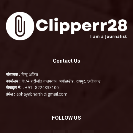
Contact Us
संचालक :
बिन्दु अजित
कार्यालय :
बी./4 श्रीजीत कलपतरू, अमील्हडीह, रायपुर, छत्तीसगढ़
मोबाइल नं. :
+91- 8224833100
ईमेल :
abhayabharthi@gmail.com
FOLLOW US