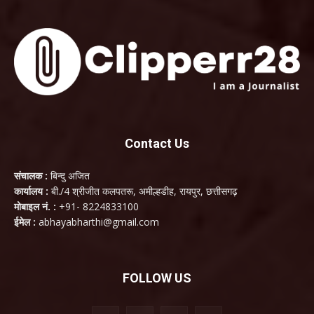
Contact Us
संचालक :
बिन्दु अजित
कार्यालय :
बी./4 श्रीजीत कलपतरू, अमील्हडीह, रायपुर, छत्तीसगढ़
मोबाइल नं. :
+91- 8224833100
ईमेल :
abhayabharthi@gmail.com
FOLLOW US