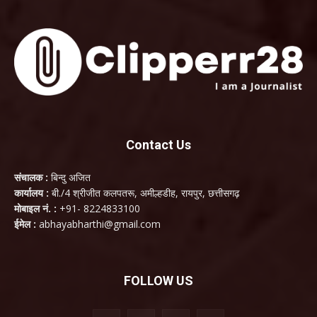
Contact Us
संचालक :
बिन्दु अजित
कार्यालय :
बी./4 श्रीजीत कलपतरू, अमील्हडीह, रायपुर, छत्तीसगढ़
मोबाइल नं. :
+91- 8224833100
ईमेल :
abhayabharthi@gmail.com
FOLLOW US