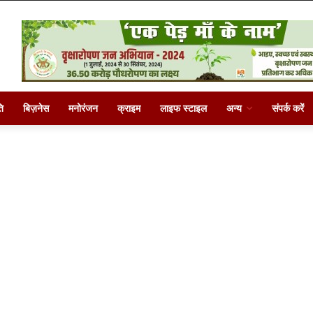
ि
बिज़नेस
मनोरंजन
क्राइम
लाइफ स्टाइल
अन्य
संपर्क करें