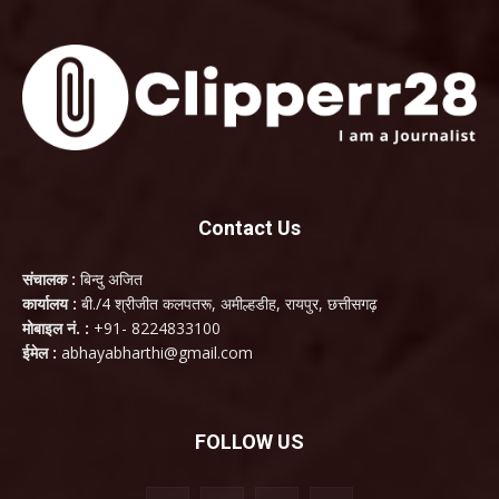
Contact Us
संचालक :
बिन्दु अजित
कार्यालय :
बी./4 श्रीजीत कलपतरू, अमील्हडीह, रायपुर, छत्तीसगढ़
मोबाइल नं. :
+91- 8224833100
ईमेल :
abhayabharthi@gmail.com
FOLLOW US