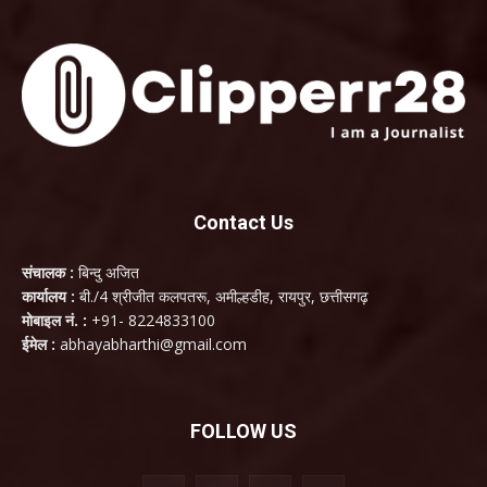
Contact Us
संचालक :
बिन्दु अजित
कार्यालय :
बी./4 श्रीजीत कलपतरू, अमील्हडीह, रायपुर, छत्तीसगढ़
मोबाइल नं. :
+91- 8224833100
ईमेल :
abhayabharthi@gmail.com
FOLLOW US