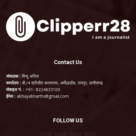
Contact Us
संचालक :
बिन्दु अजित
कार्यालय :
बी./4 श्रीजीत कलपतरू, अमील्हडीह, रायपुर, छत्तीसगढ़
मोबाइल नं. :
+91- 8224833100
ईमेल :
abhayabharthi@gmail.com
FOLLOW US