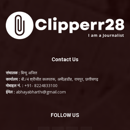
Contact Us
संचालक :
बिन्दु अजित
कार्यालय :
बी./4 श्रीजीत कलपतरू, अमील्हडीह, रायपुर, छत्तीसगढ़
मोबाइल नं. :
+91- 8224833100
ईमेल :
abhayabharthi@gmail.com
FOLLOW US