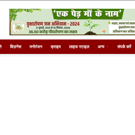
ि
बिज़नेस
मनोरंजन
क्राइम
लाइफ स्टाइल
अन्य
संपर्क करें