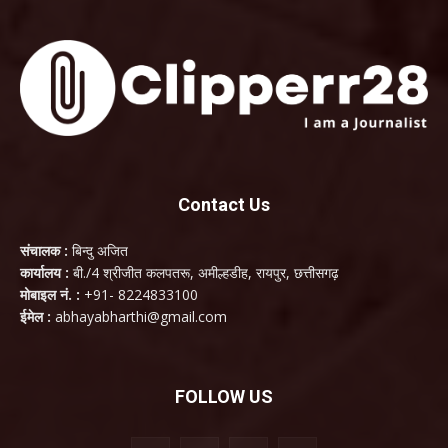
Contact Us
संचालक :
बिन्दु अजित
कार्यालय :
बी./4 श्रीजीत कलपतरू, अमील्हडीह, रायपुर, छत्तीसगढ़
मोबाइल नं. :
+91- 8224833100
ईमेल :
abhayabharthi@gmail.com
FOLLOW US