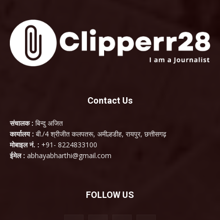
Contact Us
संचालक :
बिन्दु अजित
कार्यालय :
बी./4 श्रीजीत कलपतरू, अमील्हडीह, रायपुर, छत्तीसगढ़
मोबाइल नं. :
+91- 8224833100
ईमेल :
abhayabharthi@gmail.com
FOLLOW US