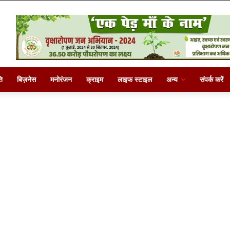
ि
बिज़नेस
मनोरंजन
क्राइम
लाइफ स्टाइल
अन्य
संपर्क करें