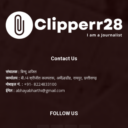
Contact Us
संचालक :
बिन्दु अजित
कार्यालय :
बी./4 श्रीजीत कलपतरू, अमील्हडीह, रायपुर, छत्तीसगढ़
मोबाइल नं. :
+91- 8224833100
ईमेल :
abhayabharthi@gmail.com
FOLLOW US