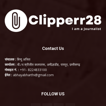
Contact Us
संचालक :
बिन्दु अजित
कार्यालय :
बी./4 श्रीजीत कलपतरू, अमील्हडीह, रायपुर, छत्तीसगढ़
मोबाइल नं. :
+91- 8224833100
ईमेल :
abhayabharthi@gmail.com
FOLLOW US