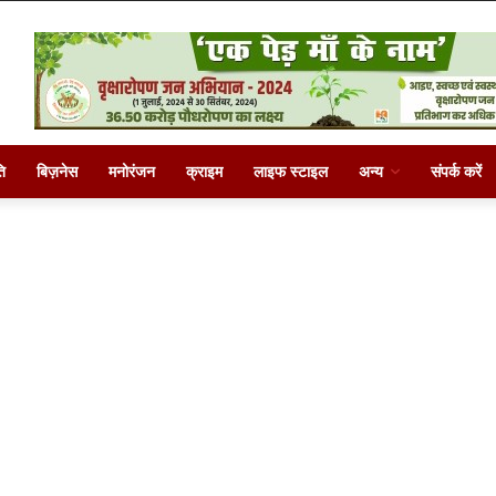
ि
बिज़नेस
मनोरंजन
क्राइम
लाइफ स्टाइल
अन्य
संपर्क करें