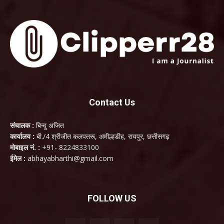
Contact Us
संचालक :
बिन्दु अजित
कार्यालय :
बी./4 श्रीजीत कलपतरू, अमील्हडीह, रायपुर, छत्तीसगढ़
मोबाइल नं. :
+91- 8224833100
ईमेल :
abhayabharthi@gmail.com
FOLLOW US