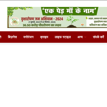
ि
बिज़नेस
मनोरंजन
क्राइम
लाइफ स्टाइल
अन्य
संपर्क करें