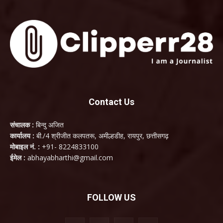
Contact Us
संचालक :
बिन्दु अजित
कार्यालय :
बी./4 श्रीजीत कलपतरू, अमील्हडीह, रायपुर, छत्तीसगढ़
मोबाइल नं. :
+91- 8224833100
ईमेल :
abhayabharthi@gmail.com
FOLLOW US