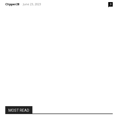
Clipper28
-
June 23, 2023
0
MOST READ