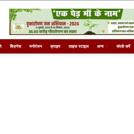
ि
बिज़नेस
मनोरंजन
क्राइम
लाइफ स्टाइल
अन्य
संपर्क करें