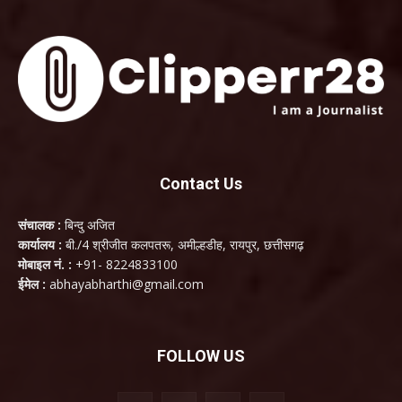
Contact Us
संचालक :
बिन्दु अजित
कार्यालय :
बी./4 श्रीजीत कलपतरू, अमील्हडीह, रायपुर, छत्तीसगढ़
मोबाइल नं. :
+91- 8224833100
ईमेल :
abhayabharthi@gmail.com
FOLLOW US