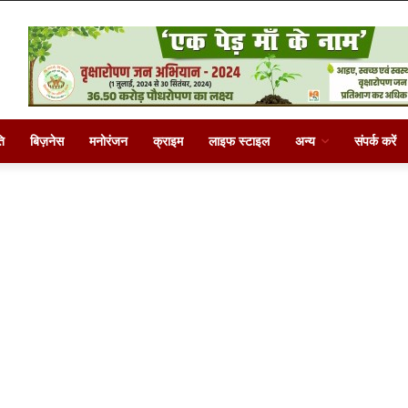
ि
बिज़नेस
मनोरंजन
क्राइम
लाइफ स्टाइल
अन्य
संपर्क करें