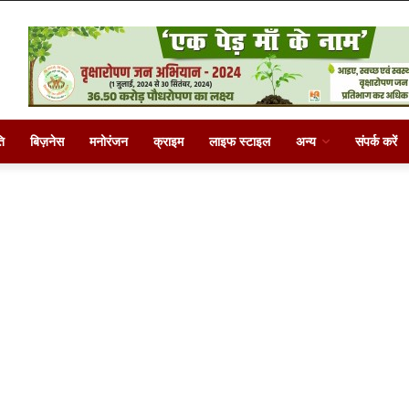
ि
बिज़नेस
मनोरंजन
क्राइम
लाइफ स्टाइल
अन्य
संपर्क करें