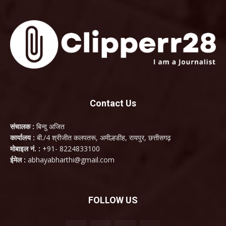
Contact Us
संचालक :
बिन्दु अजित
कार्यालय :
बी./4 श्रीजीत कलपतरू, अमील्हडीह, रायपुर, छत्तीसगढ़
मोबाइल नं. :
+91- 8224833100
ईमेल :
abhayabharthi@gmail.com
FOLLOW US