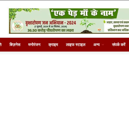
ि
बिज़नेस
मनोरंजन
क्राइम
लाइफ स्टाइल
अन्य
संपर्क करें