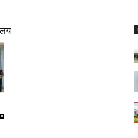
यालय
0