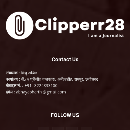
Contact Us
संचालक :
बिन्दु अजित
कार्यालय :
बी./4 श्रीजीत कलपतरू, अमील्हडीह, रायपुर, छत्तीसगढ़
मोबाइल नं. :
+91- 8224833100
ईमेल :
abhayabharthi@gmail.com
FOLLOW US