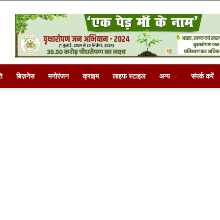
ि
बिज़नेस
मनोरंजन
क्राइम
लाइफ स्टाइल
अन्य
संपर्क करें