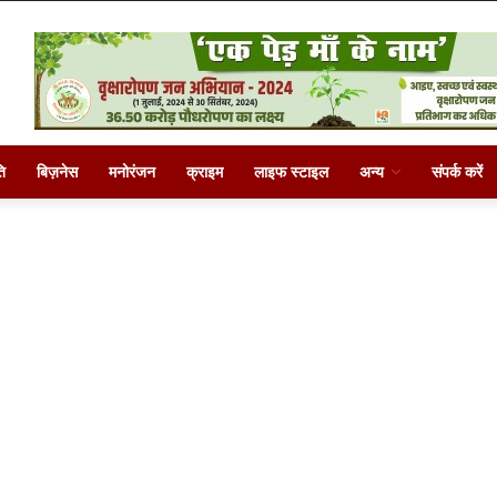
ि
बिज़नेस
मनोरंजन
क्राइम
लाइफ स्टाइल
अन्य
संपर्क करें