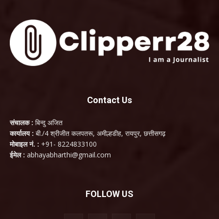
Contact Us
संचालक :
बिन्दु अजित
कार्यालय :
बी./4 श्रीजीत कलपतरू, अमील्हडीह, रायपुर, छत्तीसगढ़
मोबाइल नं. :
+91- 8224833100
ईमेल :
abhayabharthi@gmail.com
FOLLOW US