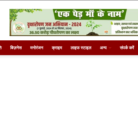
ि
बिज़नेस
मनोरंजन
क्राइम
लाइफ स्टाइल
अन्य
संपर्क करें