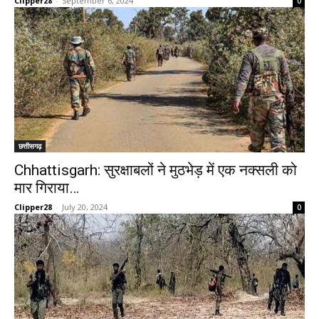
Clipper28
-
September 6, 2024
0
छत्तीसगढ़
Chhattisgarh: सुरक्षाबलों ने मुठभेड़ में एक नक्सली को
मार गिराया…
Clipper28
-
July 20, 2024
0