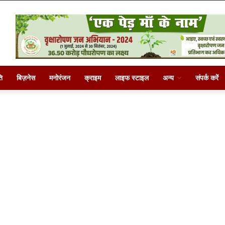
ि
बिज़नेस
मनोरंजन
क्राइम
लाइफ स्टाइल
अन्य
संपर्क करें