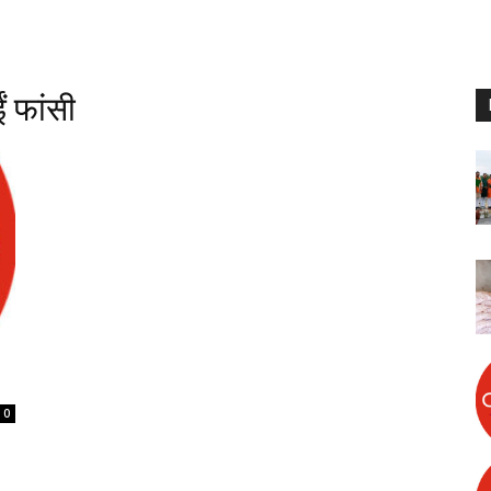
ं फांसी
0