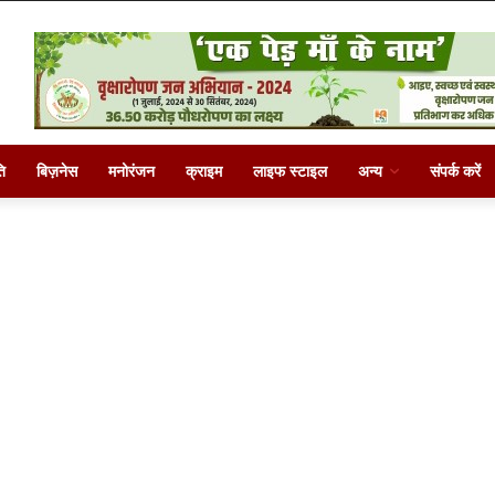
ि
बिज़नेस
मनोरंजन
क्राइम
लाइफ स्टाइल
अन्य
संपर्क करें