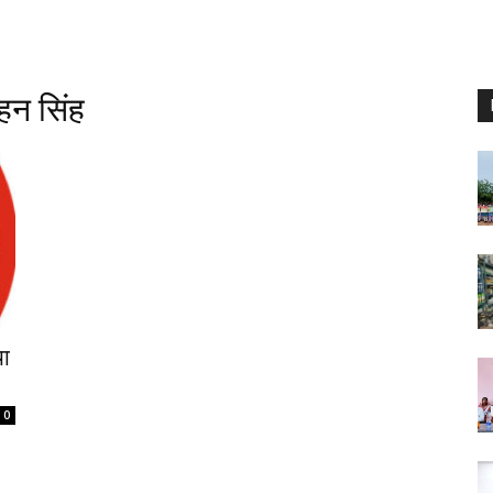
हन सिंह
या
0