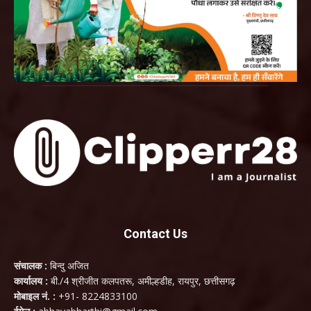
Contact Us
संचालक :
बिन्दु अजित
कार्यालय :
बी./4 श्रीजीत कलपतरू, अमील्हडीह, रायपुर, छत्तीसगढ़
मोबाइल नं. :
+91- 8224833100